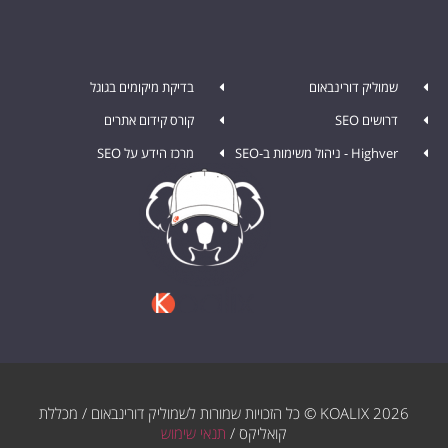
שמוליק דורינבאום
בדיקת מיקומים בגוגל
דרושים SEO
קורס קידום אתרים
Highver - ניהול משימות ב-SEO
מרכז הידע על SEO
KOALIX 2026 © כל הזכויות שמורות לשמוליק דורינבאום / מכללת
קואליקס /
תנאי שימוש