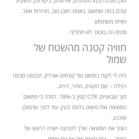
תוכן מובנה (כמו מתכונים, אירועים, ביקורות), תשקיע
קודם במה שחשוב באמת: תוכן טוב, מהירות אתר,
חוויית משתמש.
סכמה זה בונוס. לא תחליף.
חוויה קטנה מהשטח של
שמול
היה לי לקוח בתחום של קורסים אונליין. הכנסנו סכמה
רגילה – שם הקורס, מחיר, דירוג.
תוך שבועיים, CTR קפץ ב-18%. למה? כי פתאום
התוצאה שלו פשוט בלטה בעין, עוד לפני שהתוכן
שיכנע.
הופך את התוצאה שלך לפגיעה ישרה לראש של
היריב — כמו לצאת אול-אין עם אסים.