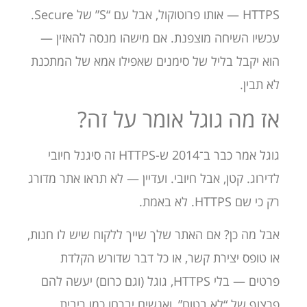
HTTPS — אותו פרוטוקול, אבל עם “S” של Secure.
עכשיו השיחה מוצפנת. אם מישהו מנסה להאזין —
הוא יקבל בליל של סימנים שאפילו אמא של המתכנת
לא תבין.
אז מה גוגל אומר על זה?
גוגל אמר כבר ב־2014 ש-HTTPS זה סיגנל חיובי
לדירוג. קטן, אבל חיובי. ועדיין — לא תראו אתר מדורג
רק כי שם HTTPS. לא באמת.
אבל מה כן? אם האתר שלך שייך ללקוח שיש לו חנות,
או טופס יצירת קשר, או כל דבר שדורש הקלדת
פרטים — בלי HTTPS, גוגל (וגם כרום) יעשה להם
פרצוף של “לא בטוח”, ואנשים יברחו כמו ריבית