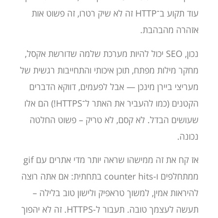
עוד תקוע ב־HTTP זה לא שיק רטרו, זה פשוט אות
אזהרה מהבהבת.
נכון, SEO יכול להיות מערכת שלמה שדורשת אקסל,
מחקר מילות מפתח, תוכן איכותי והתחייבות רגשית של
מעריצי ביירן מינכן — אבל לפעמים, דווקא הדברים
הקטנים (כמו להעביר את האתר ל־HTTPS!) הם אלו
שעושים הבדל. לא קסם, לא טריק – פשוט החלטה
נכונה.
אז קח את זה ממישהו שראה יותר מדי אתרים עם gif
ממתחלפים ו-counter hits בתחתית: אם אתה רוצה
להיראות אמין, למשוך טראפיק ולישון טוב בלילה –
תעשה לעצמך טובה. תעבור ל-HTTPS. זה לא יהפוך