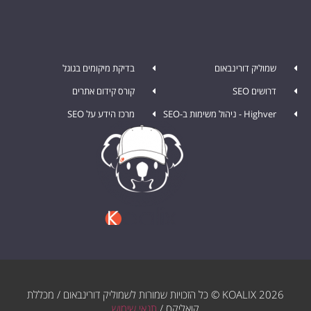
שמוליק דורינבאום
בדיקת מיקומים בגוגל
דרושים SEO
קורס קידום אתרים
Highver - ניהול משימות ב-SEO
מרכז הידע על SEO
KOALIX 2026 © כל הזכויות שמורות לשמוליק דורינבאום / מכללת
קואליקס /
תנאי שימוש