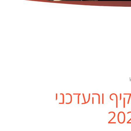
יף והעדכני