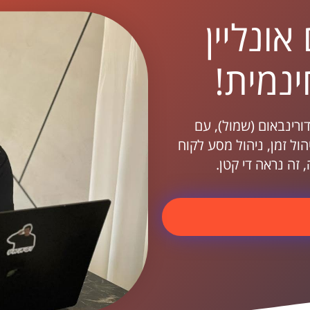
אונליין
ינמית!
דורינבאום (שמול), עם
ועד ת’, כולל ניהול זמן, ניהול מסע לקוח
, זה נראה די קטן.