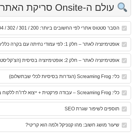
עולם ה-Onsite סריקת האתר - Full Scan
הסבר סטטוס אתרי לפי החשובים ביותר: 200 / 301 / 302 / 404 / 500
אופטימיזציה לאתר – חלק 1: לפי עמודי נחיתה עם בקרה כללית לאתר (הצ’קליסט המלא)
אופטימיזציה לאתר – חלק 2: אופטימיזציה בסיסית (הצ’קליסט המלא)
כלי: Screaming Frog (הגדרות בסיסיות לכלי שבתשלום)
כלי: Screaming Frog – עבודה פרקטית + ייצוא לדו”ח ללקוח בפחות מ-10 שניות
תוספים לשיפור שגרת SEO
שיעור מושג חשוב: מהו קנוניקל ולמה הוא קריטי?